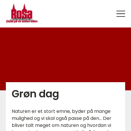
Brochuren 26/27
Det sker på ROSA
Om os
Sommer på ROSA 2026
Sidste nyt
Andre kurser & ture
Grøn dag
Handicapprisen 2022
Naturen er et stort emne, byder på mange
ROSAs Debatcafé
mulighed og vi skal også passe på den… Der
bliver talt meget om naturen og hvordan vi