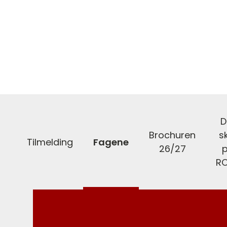
D
Brochuren
s
Tilmelding
Fagene
26/27
R