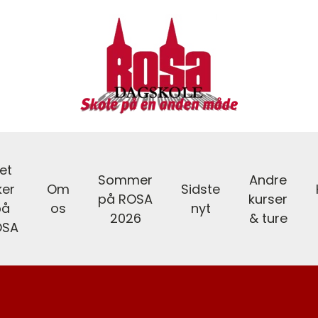
et
Sommer
Andre
ker
Om
Sidste
på ROSA
kurser
på
os
nyt
2026
& ture
OSA