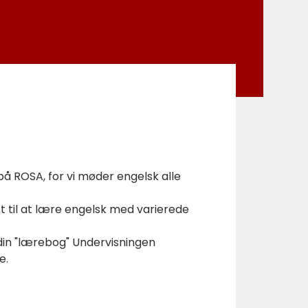
å ROSA, for vi møder engelsk alle
st til at lære engelsk med varierede
k din "lærebog" Undervisningen
e.