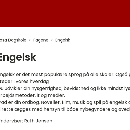
osa Dagskole
Fagene
Engelsk
Engelsk
ngelsk er det mest populære sprog på alle skoler. Også p
teder i vores hverdag.
u udvikler din nysgerrighed, bevidsthed og ikke mindst ly
rbejdsmetoder, it og medier.
Pad er din ordbog. Noveller, film, musik og spil på engels
ilrettelægges med hensyn til både nybegyndere og øved
nderviser:
Ruth Jensen