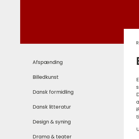
R
Afspænding
Billedkunst
E
s
Dansk formidling
D
a
Dansk litteratur
i
t
Design & syning
U
Drama & teater