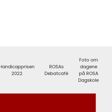
Foto om
Handicapprisen
ROSAs
dagene
2022
Debatcafé
på ROSA
Dagskole