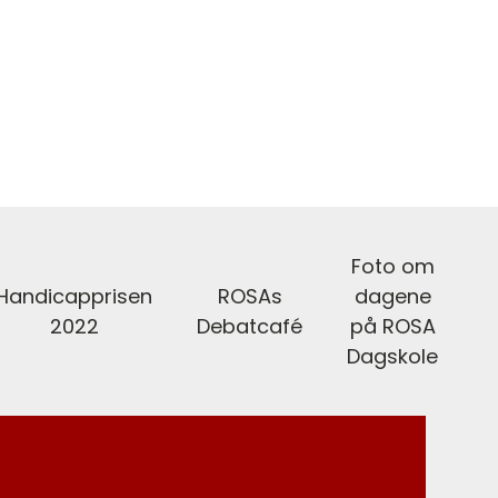
Foto om
Handicapprisen
ROSAs
dagene
2022
Debatcafé
på ROSA
Dagskole