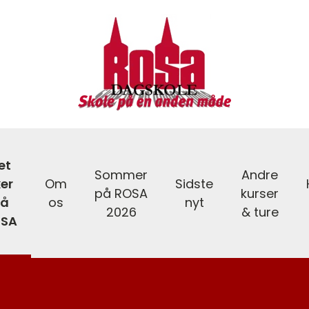
et
Sommer
Andre
er
Om
Sidste
på ROSA
kurser
å
os
nyt
2026
& ture
SA